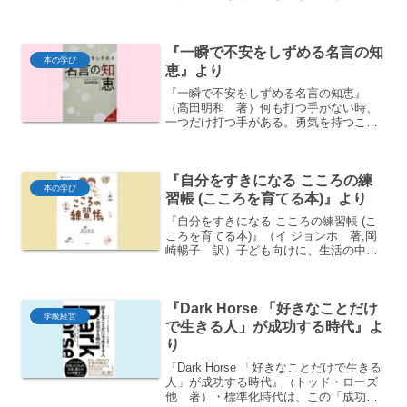
ない態度が子どもを混乱させ、信頼関係
を損なう原因になる・叱るときのコツ・
おもちゃの片付け方のコツ・言葉で説明
『一瞬で不安をしずめる名言の知
するのではなく、や...
本の学び
恵』より
『一瞬で不安をしずめる名言の知恵』
（高田明和 著）何も打つ手がない時、
一つだけ打つ手がある。勇気を持つこと
だ。（ユダヤのことわざ）自分の心が正
しいと思うことをしなさい。どっちにし
たって批判されるのだか
『自分をすきになる こころの練
ら。 （ルーズベルト
本の学び
の妻...
習帳 (こころを育てる本)』より
『自分をすきになる こころの練習帳 (こ
ころを育てる本)』（イ ジョンホ 著,岡
崎暢子 訳）子ども向けに、生活の中で
感じる悩みや不安への対処法を解説ポイ
ント・人から厳しく指摘されたら、・つ
らくて困難なときほど、・だれでもいや
『Dark Horse 「好きなことだけ
なこと、つらいこ...
学級経営
で生きる人」が成功する時代』よ
り
『Dark Horse 「好きなことだけで生きる
人」が成功する時代』（トッド・ローズ
他 著）・標準化時代は、この「成功を