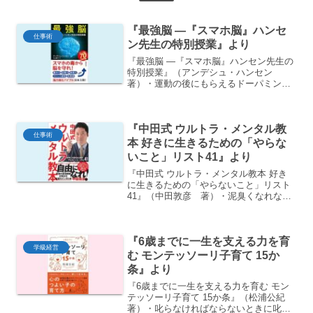
『最強脳 ―『スマホ脳』ハンセ
仕事術
ン先生の特別授業』より
『最強脳 ―『スマホ脳』ハンセン先生の
特別授業』（アンデシュ・ハンセン
著）・運動の後にもらえるドーパミンの
方が、スマホからもらえるよりずっと量
が多い・運動で幸せな気分になるには、
週に3回、最低30分、その間ずっと心臓
『中田式 ウルトラ・メンタル教
がドキドキ、なるべく何...
仕事術
本 好きに生きるための「やらな
いこと」リスト41』より
『中田式 ウルトラ・メンタル教本 好き
に生きるための「やらないこと」リスト
41』（中田敦彦 著）・泥臭くなれない
ことは絶望的に損・リーダーには「Just
Do It」と「Let It Be」のハイブリッドが
求められる・超シンプルで効果的なマ...
『6歳までに一生を支える力を育
学級経営
む モンテッソーリ子育て 15か
条』より
『6歳までに一生を支える力を育む モン
テッソーリ子育て 15か条』（松浦公紀
著）・叱らなければならないときに叱れ