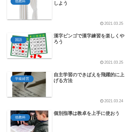
他教科
しよう
2021.03.25
漢字ビンゴで漢字練習を楽しくや
国語
ろう
2021.03.25
自主学習のできばえを飛躍的に上
学級経営
げる方法
2021.03.24
個別指導は教卓を上手に使おう
他教科