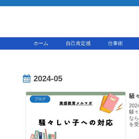
ホーム
自己肯定感
仕事術
2024-05
騒
ブログ
20
騒
な
を
のと