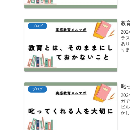
教
ブログ
20
ラ
あ
り
が途
叱
ブログ
20
ガで
ビ
か
は、