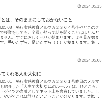
2024.05.15
育とは、そのままにしておかないこと
24.05.08 発行実感教育メルマガ２３６４号今やどこのク
スで授業をしても、全員が黙って話を聞くことはほとんど
りません。すぐにおしゃべりが始まります。よそ見が始ま
ます。手いたずら、足いたずら（！）が始まります。集中
切れます。...
2024.05.08
ってくれる人を大切に
24.05.01 発行実感教育メルマガ２３６１号昨日のメルマ
も紹介した「人生で大切な11のルール」は、ひところ、
ル・ゲイツの言葉としてネット上を席巻していました。し
し、やがてこれは誤りだということが分かります。実際に
チャール...