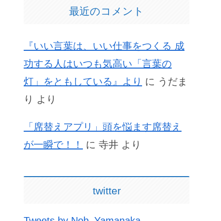
最近のコメント
『いい言葉は、いい仕事をつくる 成
功する人はいつも気高い「言葉の
灯」をともしている』より
に
うだま
り
より
「席替えアプリ」頭を悩ます席替え
が一瞬で！！
に
寺井
より
twitter
Tweets by Nob_Yamanaka