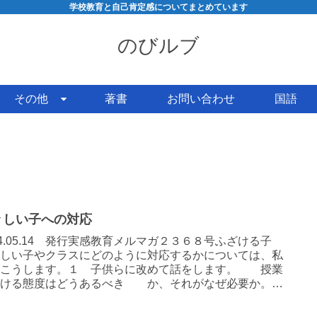
学校教育と自己肯定感についてまとめています
のびルブ
その他
著書
お問い合わせ
国語
々しい子への対応
24.05.14 発行実感教育メルマガ２３６８号ふざける子
々しい子やクラスにどのように対応するかについては、私
らこうします。１ 子供らに改めて話をします。 授業
受ける態度はどうあるべき か、それがなぜ必要か。こ
き、子供を「...