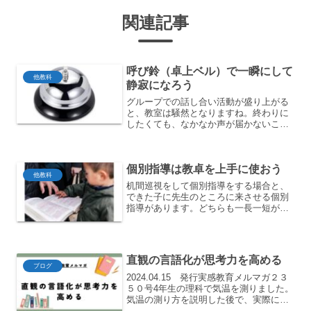
関連記事
呼び鈴（卓上ベル）で一瞬にして
他教科
静寂になろう
グループでの話し合い活動が盛り上がる
と、教室は騒然となりますね。終わりに
したくても、なかなか声が届かないこと
があります。怒鳴るのもはばかられる
し…。そんなときはこれです！
個別指導は教卓を上手に使おう
他教科
机間巡視をして個別指導をする場合と、
できた子に先生のところに来させる個別
指導があります。どちらも一長一短があ
りますが、先生のところに来させると列
になってしまうことがあります。そこ
で…
直観の言語化が思考力を高める
ブログ
2024.04.15 発行実感教育メルマガ２３
５０号4年生の理科で気温を測りました。
気温の測り方を説明した後で、実際に外
に出て気温を測ります。その前に、教室