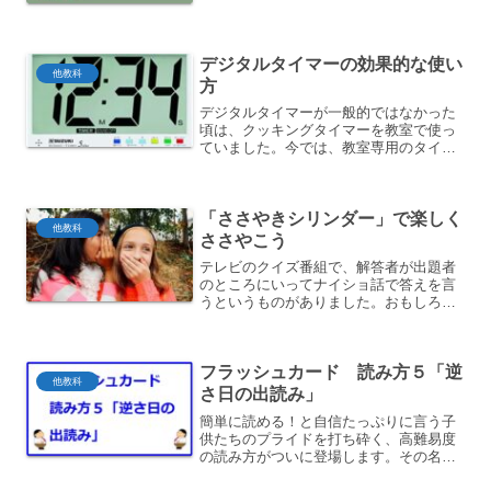
で「気温は何度くらいだと思う？」と聞
いてみました。「15度」「30度」「5
度」「20...
デジタルタイマーの効果的な使い
他教科
方
デジタルタイマーが一般的ではなかった
頃は、クッキングタイマーを教室で使っ
ていました。今では、教室専用のタイマ
ーも出ています。作業時間を計ったり、
時間の目安をもたせたりするときの効果
的な使い方とは。
「ささやきシリンダー」で楽しく
他教科
ささやこう
テレビのクイズ番組で、解答者が出題者
のところにいってナイショ話で答えを言
うというものがありました。おもしろそ
うなので教室でやろうと思いますが、ナ
イショ話に抵抗のある子もいます。そこ
で・・・。
フラッシュカード 読み方５「逆
他教科
さ日の出読み」
簡単に読める！と自信たっぷりに言う子
供たちのプライドを打ち砕く、高難易度
の読み方がついに登場します。その名も
「逆さ日の出読み」これに慣れるのは大