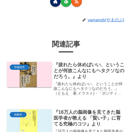
yamanob(やまのぶ)
関連記事
『疲れたら休めばいい、というこ
学級経営
とが何故こんなにもヘタクソなの
だろう。』より
『疲れたら休めばいい、ということが何
故こんなにもヘタクソなのだろう。』
（ともえ 著,イラスト)・「ポジティブ
教」の言うことなんか気にしなくていい
ですよ。・幸せな人ってのは、自分の心
の掃除がうまい人だよ。・気がすむまで
『16万人の脳画像を見てきた脳
引きずったらいいよ。いつ...
他教科
医学者が教える 「賢い子」に育
てる究極のコツ』より
『16万人の脳画像を見てきた脳医学者が