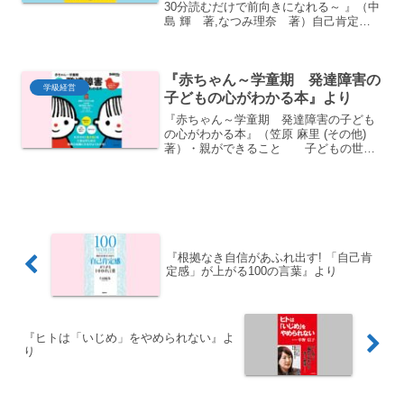
30分読むだけで前向きになれる～ 』（中
島 輝 著,なつみ理奈 著）自己肯定感
とは「自分が自分であることに満足し、
価値ある存在として自分を受け入れられ
ること」ポイント 自己肯定感は状況に応
『赤ちゃん～学童期 発達障害の
じて変化する自...
学級経営
子どもの心がわかる本』より
『赤ちゃん～学童期 発達障害の子ども
の心がわかる本』（笠原 麻里 (その他)
著）・親ができること 子どもの世界
観の理解 具体的な指示やしつけ
どなる、体罰はNG 進歩、発達はスモ
ールステップ 注意する回数を減らす
工夫 見逃し...
『根拠なき自信があふれ出す! 「自己肯
定感」が上がる100の言葉』より
『ヒトは「いじめ」をやめられない』よ
り