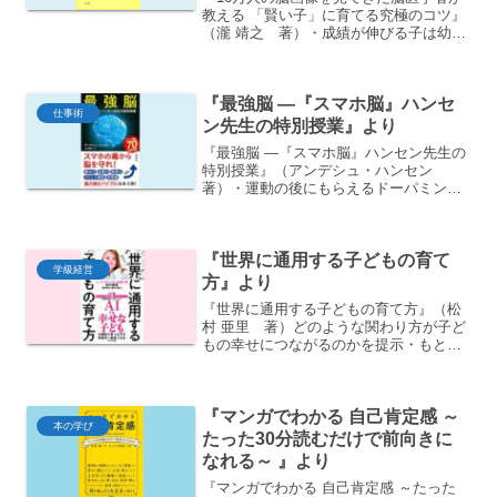
教える 「賢い子」に育てる究極のコツ』
（瀧 靖之 著）・成績が伸びる子は幼い
頃から図鑑が大好きで、よく見ていた・
伸びる子の親は、図鑑などを使って、子
どもの好奇心を伸ばすという役割を果た
『最強脳 ―『スマホ脳』ハンセ
していた・図鑑の始...
仕事術
ン先生の特別授業』より
『最強脳 ―『スマホ脳』ハンセン先生の
特別授業』（アンデシュ・ハンセン
著）・運動の後にもらえるドーパミンの
方が、スマホからもらえるよりずっと量
が多い・運動で幸せな気分になるには、
週に3回、最低30分、その間ずっと心臓
『世界に通用する子どもの育て
がドキドキ、なるべく何...
学級経営
方』より
『世界に通用する子どもの育て方』（松
村 亜里 著）どのような関わり方が子ど
もの幸せにつながるのかを提示・もとも
と興味のあるものに報酬を与えると、興
味を失わせてしまう（アンダーマイニン
グ効果）・交換条件付きの報酬の害・幸
『マンガでわかる 自己肯定感 ～
せになるには自己決定が...
本の学び
たった30分読むだけで前向きに
なれる～ 』より
『マンガでわかる 自己肯定感 ～たった