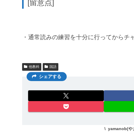
[留意点]
・通常読みの練習を十分に行ってからチ
他教科
国語
シェアする
yamanob