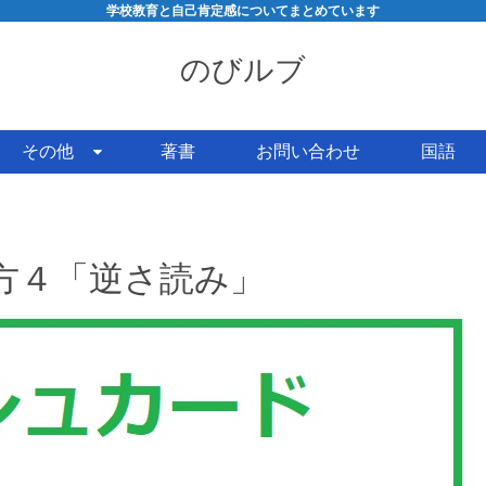
学校教育と自己肯定感についてまとめています
のびルブ
その他
著書
お問い合わせ
国語
方４「逆さ読み」