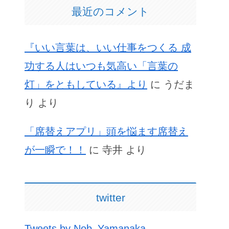
最近のコメント
『いい言葉は、いい仕事をつくる 成
功する人はいつも気高い「言葉の
灯」をともしている』より
に
うだま
り
より
「席替えアプリ」頭を悩ます席替え
が一瞬で！！
に
寺井
より
twitter
Tweets by Nob_Yamanaka