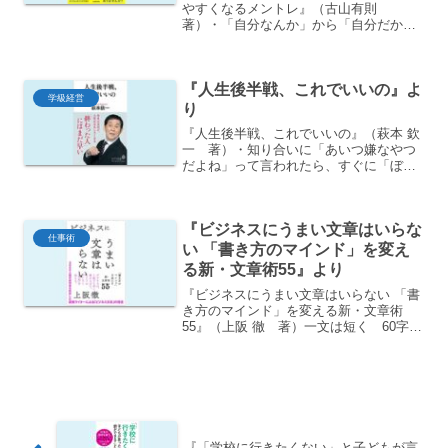
やすくなるメントレ』（古山有則
著）・「自分なんか」から「自分だか
ら」に変える・良いことがあったら基礎
を見直す・自信の根拠はゴミ箱へ・軽く
扱われるのは、自分が自分を軽く扱って
『人生後半戦、これでいいの』よ
るから・感謝は口頭のみで済ま...
学級経営
り
『人生後半戦、これでいいの』（萩本 欽
一 著）・知り合いに「あいつ嫌なやつ
だよね」って言われたら、すぐに「ぼく
に同調して欲しい？」って聞く・毎週1
回、月に4回当たるようになれば、新しい
番組ができるんじゃないか、と狙ってい
『ビジネスにうまい文章はいらな
る・テレビを見て笑う...
仕事術
い 「書き方のマインド」を変え
る新・文章術55』より
『ビジネスにうまい文章はいらない 「書
き方のマインド」を変える新・文章術
55』（上阪 徹 著）一文は短く 60字程
度を意識する実際には、長い文章はとて
も読みにくいし、わかりにくい。自分で
コピーライターとして文章を書くように
なって、改めてその...
『「学校に行きたくない」と子どもが言