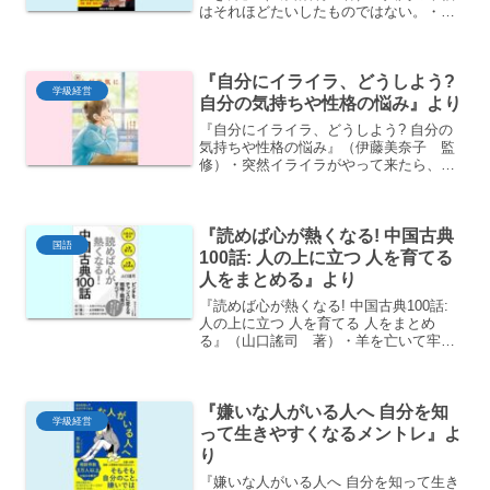
はそれほどたいしたものではない。・リ
ーダーの育成はできない。できるのは素
質を見いだすだけ・80歳過ぎでもチアリ
ーダー、DJになれる・人間の幸福はそれ
『自分にイライラ、どうしよう?
ほどたいしたものでは...
学級経営
自分の気持ちや性格の悩み』より
『自分にイライラ、どうしよう? 自分の
気持ちや性格の悩み』（伊藤美奈子 監
修）・突然イライラがやって来たら、ひ
と呼吸おく・気にしてしまうことがある
ときは、人に話したり、関係ないことを
したりして、気をそらす・周りの人が気
『読めば心が熱くなる! 中国古典
になるのはよくある。比...
国語
100話: 人の上に立つ 人を育てる
人をまとめる』より
『読めば心が熱くなる! 中国古典100話:
人の上に立つ 人を育てる 人をまとめ
る』（山口謠司 著）・羊を亡いて牢を
補うも、未だ遅しと為さず。・物事に
は、知ってはいけないことがあり、知っ
ていなければならないものがあります。
『嫌いな人がいる人へ 自分を知
忘れてはいけないこ...
学級経営
って生きやすくなるメントレ』よ
り
『嫌いな人がいる人へ 自分を知って生き